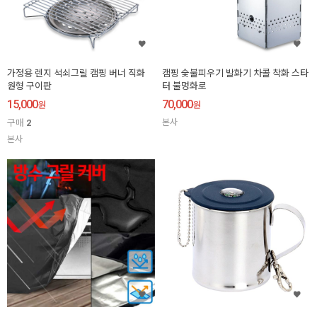
가정용 렌지 석쇠그릴 캠핑 버너 직화
캠핑 숯불피우기 발화기 차콜 착화 스타
원형 구이판
터 불멍화로
15,000
70,000
원
원
구매
2
본사
본사