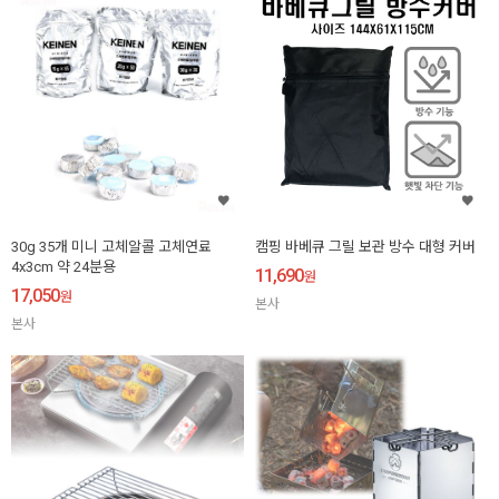
30g 35개 미니 고체알콜 고체연료
캠핑 바베큐 그릴 보관 방수 대형 커버
4x3cm 약 24분용
11,690
원
17,050
원
본사
본사