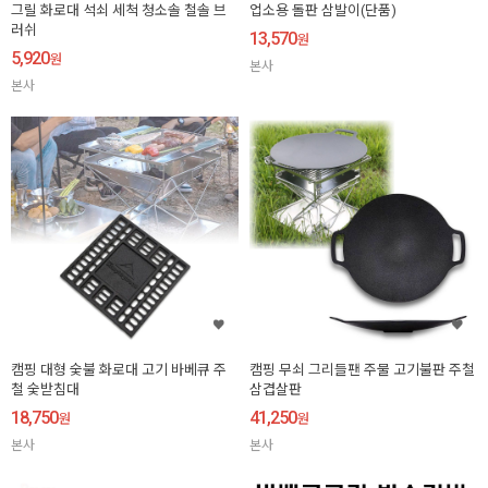
그릴 화로대 석쇠 세척 청소솔 철솔 브
업소용 돌판 삼발이(단품)
러쉬
13,570
원
5,920
원
본사
본사
캠핑 대형 숯불 화로대 고기 바베큐 주
캠핑 무쇠 그리들팬 주물 고기불판 주철
철 숯받침대
삼겹살판
18,750
41,250
원
원
본사
본사