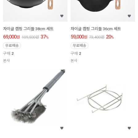
자이글 캠핑 그리들 38cm 세트
자이글 캠핑 그리들 36cm 세트
69,000
37
59,000
20
원
109,500
원
%
원
73,400
원
%
무료배송
무료배송
구매
2
구매
2
본사
본사