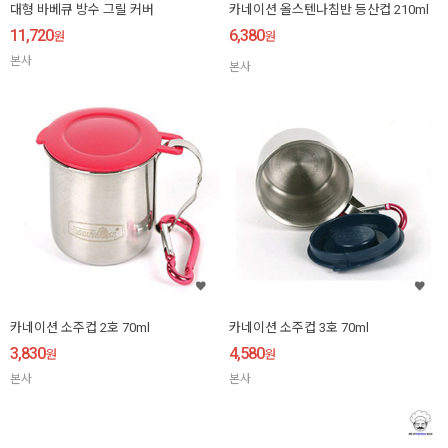
대형 바베큐 방수 그릴 커버
카네이션 올스텐나침반 등산컵 210ml
11,720
6,380
원
원
본사
본사
카네이션 소주컵 2호 70ml
카네이션 소주컵 3호 70ml
3,830
4,580
원
원
본사
본사