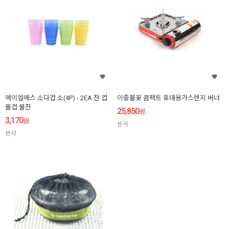
에이엘에스 소다컵 소(4P) - 2EA 잔 컵
이중불꽃 콤팩트 휴대용가스렌지 버너
물컵 물잔
25,850
원
3,170
원
본사
본사