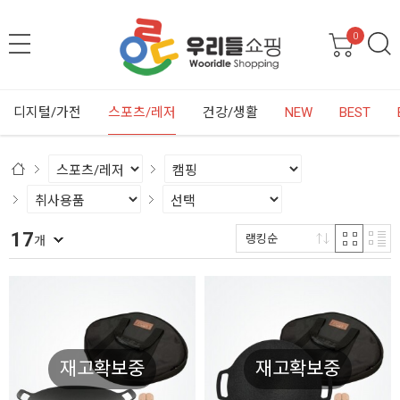
0
디지털/가전
스포츠/레저
건강/생활
NEW
BEST
17
랭킹순
개
재고확보중
재고확보중