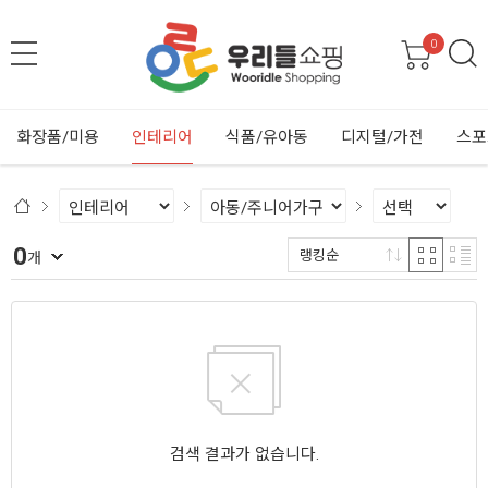
0
화장품/미용
인테리어
식품/유아동
디지털/가전
스포
0
랭킹순
개
검색 결과가 없습니다.